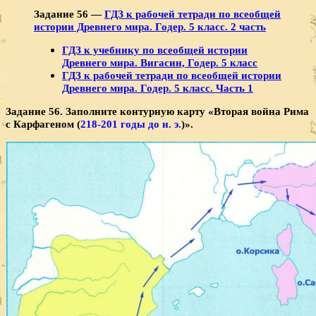
Задание 56 —
ГДЗ к рабочей тетради по всеобщей
истории Древнего мира. Годер. 5 класс. 2 часть
ГДЗ к учебнику по всеобщей истории
Древнего мира. Вигасин, Годер. 5 класс
ГДЗ к рабочей тетради по всеобщей истории
Древнего мира. Годер. 5 класс. Часть 1
Задание 56. Заполните контурную карту «Вторая вой­на Рима
с Карфагеном (
218-201 годы до н. э.
)».