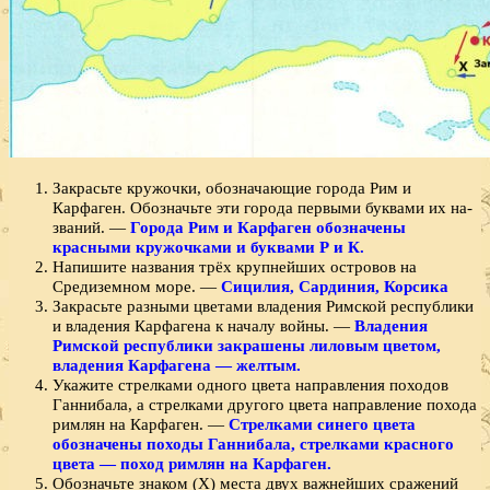
Закрасьте кружочки, обозначающие города Рим и
Карфаген. Обозначьте эти города первыми буквами их на­
званий. —
Города Рим и Карфаген обозначены
красными кружочками и буквами Р и К.
Напишите названия трёх крупнейших островов на
Средиземном море. —
Сицилия, Сардиния, Корсика
Закрасьте разными цветами владения Римской ре­спублики
и владения Карфагена к началу войны. —
Владения
Римской республики закрашены лиловым цветом,
владения Карфагена — желтым.
Укажите стрелками одного цвета направления по­ходов
Ганнибала, а стрелками другого цвета направление похода
римлян на Карфаген. —
Стрелками синего цвета
обозначены походы Ганнибала, стрелками красного
цвета — поход римлян на Карфаген.
Обозначьте знаком (X) места двух важнейших сра­жений