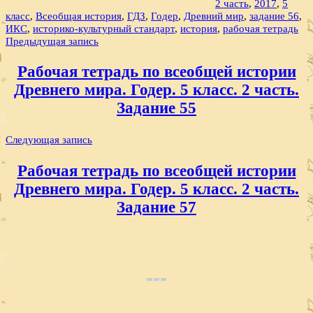
2 часть
,
2017
,
5
класс
,
Всеобщая история
,
ГДЗ
,
Годер
,
Древний мир
,
задание 56
,
ИКС
,
историко-культурный стандарт
,
история
,
рабочая тетрадь
Навигация
Предыдущая запись
по
Рабочая тетрадь по всеобщей истории
записям
Древнего мира. Годер. 5 класс. 2 часть.
Задание 55
Следующая запись
Рабочая тетрадь по всеобщей истории
Древнего мира. Годер. 5 класс. 2 часть.
Задание 57