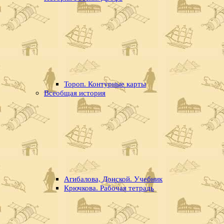
Тороп. Контурные карты
Всеобщая история
Агибалова, Донской. Учебник
Крючкова. Рабочая тетрадь