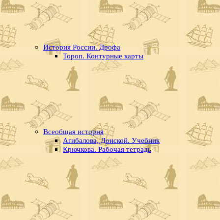
История России. Дрофа
Тороп. Контурные карты
Всеобщая история
Агибалова, Донской. Учебник
Крючкова. Рабочая тетрадь