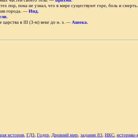
ех пор, пока не узнал, что в мире существуют горе, боль и смерт
дии города. —
Инд.
гли.
арства в III (3-м) ве­ке до н. э. —
Ашока.
щая история
,
ГДЗ
,
Годер
,
Древний мир
,
задание 83
,
ИКС
,
историко-