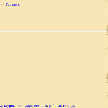
ь. —
Гаутама.
культурный стандарт
,
история
,
рабочая тетрадь