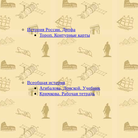
История России. Дрофа
Тороп. Контурные карты
Всеобщая история
Агибалова, Донской. Учебник
Крючкова. Рабочая тетрадь