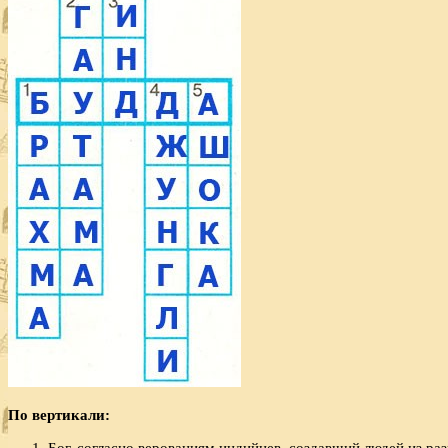
По вертикали:
Бог, согласно верованиям индийцев, создавший людей из ра