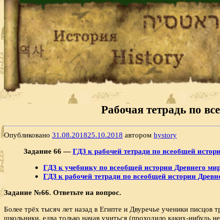
Рабочая тетрадь по все
Опубликовано
31.08.2018
25.10.2018
автором
hystory
Задание 66 —
ГДЗ к рабочей тетради по всеобщей истори
ГДЗ к учебнику по всеобщей истории Древнего мира
ГДЗ к рабочей тетради по всеобщей истории Древнег
Задание №66. Ответьте на вопрос.
Более трёх тысяч лет назад в Египте и Двуречье уче­ники писцов 
школьники, едва толь­ко начав учиться (проходило каких-нибудь не