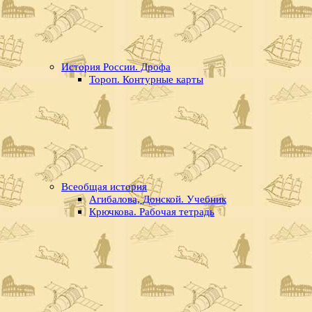
История России. Дрофа
Тороп. Контурные карты
Всеобщая история
Агибалова, Донской. Учебник
Крючкова. Рабочая тетрадь