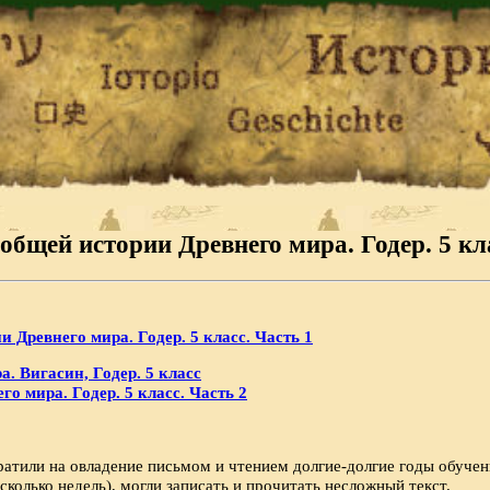
общей истории Древнего мира. Годер. 5 кла
и Древнего мира. Годер. 5 класс. Часть 1
. Вигасин, Годер. 5 класс
о мира. Годер. 5 класс. Часть 2
тратили на овладение письмом и чтением долгие-долгие годы обучен
сколько не­дель), могли записать и прочитать несложный текст.