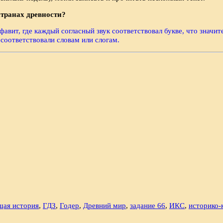
странах древности?
вит, где каждый согласный звук соответствовал букве, что значит
соответствовали словам или слогам.
щая история
,
ГДЗ
,
Годер
,
Древний мир
,
задание 66
,
ИКС
,
историко-