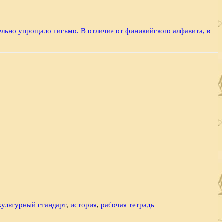
ельно упрощало письмо. В отличие от финикийского алфавита, в
культурный стандарт
,
история
,
рабочая тетрадь