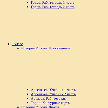
Годер. Раб. тетрадь 1 часть
Годер. Раб. тетрадь 2 часть
6 класс
История России. Просвещение
Арсентьев. Учебник 1 часть
Арсентьев. Учебник 2 часть
Артасов. Раб. тетрадь
Тороп. Контурные карты
История России. Дрофа