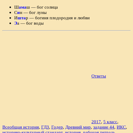
Ш
ама
ш — бог солнца
С
и
н — бог луны
И
шта
р — богиня плодородия и любви
Э
а — бог воды
Ответы
2017
,
5 класс
,
Всеобщая история
,
ГДЗ
,
Годер
,
Древний мир
,
задание 44
,
ИКС
,
историко-культурный стандарт
,
история
,
рабочая тетрадь