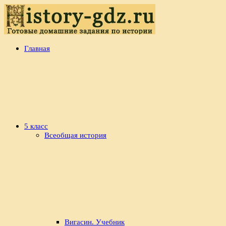
Перейти
к
содержимому
history-
Готовые
Главная
gdz.ru
домашние
задания
по
истории
5 класс
Всеобщая история
Вигасин. Учебник