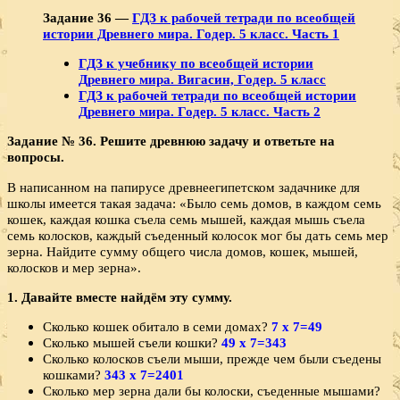
Задание 36 —
ГДЗ к рабочей тетради по всеобщей
истории Древнего мира. Годер. 5 класс. Часть 1
ГДЗ к учебнику по всеобщей истории
Древнего мира. Вигасин, Годер. 5 класс
ГДЗ к рабочей тетради по всеобщей истории
Древнего мира. Годер. 5 класс. Часть 2
Задание № 36. Решите древнюю задачу и ответьте на
вопросы.
В написанном на папирусе древнеегипетском задачни­ке для
школы имеется такая задача: «Было семь домов, в каждом семь
кошек, каждая кошка съела семь мышей, каждая мышь съела
семь колосков, каждый съеденный колосок мог бы дать семь мер
зерна. Найдите сумму об­щего числа домов, кошек, мышей,
колосков и мер зерна».
1. Давайте вместе найдём эту сумму.
Сколько кошек обитало в семи домах?
7 х 7=49
Сколько мышей съели кошки?
49 х 7=343
Сколько колосков съели мыши, прежде чем были съе­дены
кошками?
343 х 7=2401
Сколько мер зерна дали бы колоски, съеденные мыша­ми?