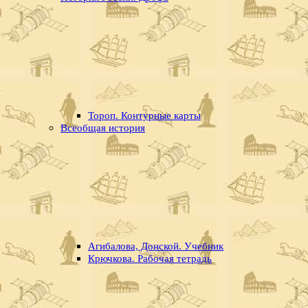
Тороп. Контурные карты
Всеобщая история
Агибалова, Донской. Учебник
Крючкова. Рабочая тетрадь