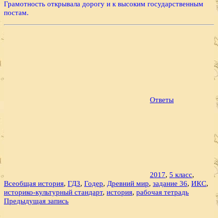
Грамотность открывала дорогу и к высоким государственным
постам.
Ответы
2017
,
5 класс
,
Всеобщая история
,
ГДЗ
,
Годер
,
Древний мир
,
задание 36
,
ИКС
,
историко-культурный стандарт
,
история
,
рабочая тетрадь
Навигация
Предыдущая запись
по