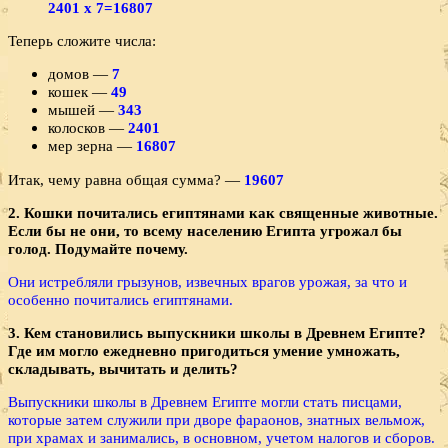
2401 х 7=16807
Теперь сложите числа:
домов —
7
кошек —
49
мышей —
343
колосков —
2401
мер зерна —
16807
Итак, чему равна общая сумма? —
19607
2. Кошки почитались египтянами как священные жи­вотные.
Если бы не они, то всему населению Египта угро­жал бы
голод. Подумайте почему.
Они истребляли грызунов, извечных врагов урожая, за что и
особенно почитались египтянами.
3. Кем становились выпускники школы в Древнем Египте?
Где им могло ежедневно пригодиться умение умножать,
складывать, вычитать и делить?
Выпускники школы в Древнем Египте могли стать писцами,
которые затем служили при дворе фараонов, знатных вельмож,
при храмах и занимались, в основном, учетом налогов и сборов.