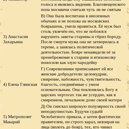
голоса и являлись видения. Благовещенского
попа москвичи считали чуть ли не святым
В) Она была воспитана в иноземных
обычаях и не похожа на московских
боярышень, умела нравиться. Её муж был
столь увлечён ею, что не побоялся
3) Анастасия
нарушить заветы старины и сбрил бороду.
Захарьина
После смерти мужа она не затворилась в
тереме, а занялась политической
деятельностью. Бояре ненавидели её за
пренебрежение к старине и втихомолку
поносили как злую чародейку
Г) Современники приписывают ей все
женские добродетели: целомудрие,
смирение, набожность, чувствительность,
4) Елена Глинская
благость, соединённые с умом
основательным. Она поклонялась Богу в
царских чертогах так же усердно, как в
смиренном, печальном доме своей матери
Д) Он снискал широкую популярность своей
неподкупностью. Будучи судьёй
5) Митрополит
Челобитного приказа, а затем фактически
Макарий
правителем, он строго карал, невзирая на
лица (вплоть до бояр), тех, кто чинил