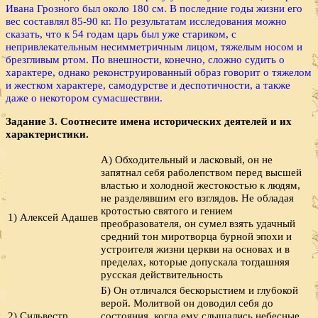
Ивана Грозного был около 180 см. В последние годы жизни его
вес составлял 85-90 кг. По результатам исследования можно
сказать, что к 54 годам царь был уже стариком, с
непривлекательным несимметричным лицом, тяжелым носом и
брезгливым ртом. По внешности, конечно, сложно судить о
характере, однако реконструированный образ говорит о тяжелом
и жестком характере, самодурстве и деспотичности, а также
даже о некотором сумасшествии.
Задание 3. Соотнесите имена исторических деятелей и их
характери­стики.
А) Обходительный и ласковый, он не
запятнал себя раболепством перед высшей
властью и холодной жестокостью к людям,
не разделявшим его взглядов. Не обладая
кротостью святого и гением
1) Алексей Адашев
преобразователя, он сумел взять удачный
средний тон миротворца бурной эпохи и
устроителя жизни церкви на основах и в
пределах, которые допускала тогдашняя
русская действительность
Б) Он отличался бескорыстием и глубокой
верой. Молитвой он доводил себя до
2) Сильвестр
состояния, когда ему слышались небесные