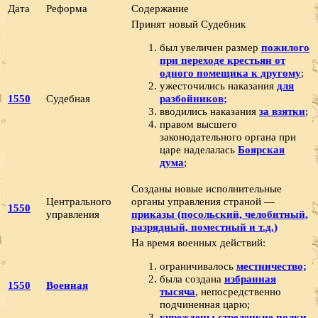
Дата
Реформа
Содержание
Принят новый Судебник
был увеличен размер
пожилого
при переходе крестьян от
одного помещика к другому
;
ужесточились наказания
для
1550
Судебная
разбойников;
вводились наказания
за взятки
;
правом высшего
законодательного органа при
царе наделалась
Боярская
дума
;
Созданы новые исполнительные
Центрального
органы управления страной —
1550
управления
приказы (посольский, челобитный,
разрядный, поместный и т.д.)
На время военных действий:
ограничивалось
местничество;
была создана
избранная
1550
Военная
тысяча
, непосредственно
подчиненная царю;
учреждены стрелецкие полки
.