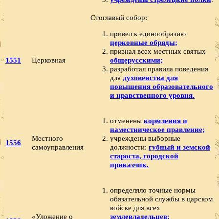
Стоглавый собор:
привел к единообразию
церковные обряды;
признал всех местных святых
1551
Церковная
общерусскими;
разработал правила поведения
для
духовенства для
повышения образовательного
и нравственного уровня.
отменены
кормления и
наместническое правление;
Местного
учреждены выборные
1556
самоуправления
должности:
губный и земской
староста, городской
приказчик.
определяло точные нормы
обязательной службы в царском
войске для всех
«Уложение о
землевладельцев;