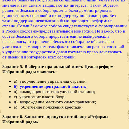
мнение и тем самым защищают их интересы. Таким образом
решения Земского собора должны были демонстрировать
единство всех сословий и их поддержку политики царя. Без
такой поддержки невозможно было проводить реформы в
стране. Созыв Земского собора свидетельствует о формировании
в России сословно-представительной монархии. Не важно, что в
состав Земского собора представители не выбирались, а
назначались, что решения Земского собора не обязательно
учитывались монархом, сам факт привлечения разных сословий
к управлению государством давал государю право действовать
от имени и в интересах всех сословий.
Задание 5. Выберите правильный ответ. Целью реформ
Избранной рады являлось:
а) упорядочение управления страной;
б) укрепление центральной власти;
в) ликвидация остатков удельной старины;
г) укрепление власти бояр;
д) возрождение местного самоуправления;
е) облегчение положения крестьян.
Задание 6. Заполните пропуски в таблице «Реформы
Избранной рады».