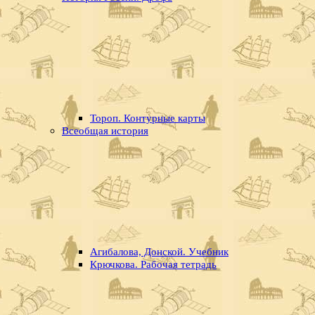
Тороп. Контурные карты
Всеобщая история
Агибалова, Донской. Учебник
Крючкова. Рабочая тетрадь