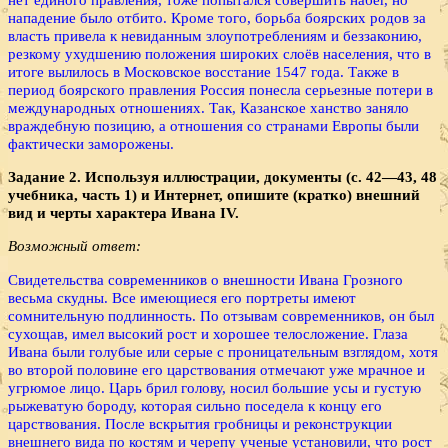
нападение было отбито. Кроме того, борьба боярских родов за
власть привела к невиданным злоупотреблениям и беззаконию,
резкому ухудшению положения широких слоёв населения, что в
итоге вылилось в Московское восстание 1547 года. Также в
период боярского правления Россия понесла серьезные потери в
международных отношениях. Так, Казанское ханство заняло
враждебную позицию, а отношения со странами Европы были
фактически заморожены.
Задание 2. Используя иллюстрации, документы (с. 42—43, 48
учебника, часть 1) и Интернет, опишите (кратко) внешний
вид и черты характера Ивана IV.
Возможный ответ:
Свидетельства современников о внешности Ивана Грозного
весьма скудны. Все имеющиеся его портреты имеют
сомнительную подлинность. По отзывам современников, он был
сухощав, имел высокий рост и хорошее телосложение. Глаза
Ивана были голубые или серые с проницательным взглядом, хотя
во второй половине его царствования отмечают уже мрачное и
угрюмое лицо. Царь брил голову, носил большие усы и густую
рыжеватую бороду, которая сильно поседела к концу его
царствования. После вскрытия гробницы и реконструкции
внешнего вида по костям и черепу ученые установили, что рост