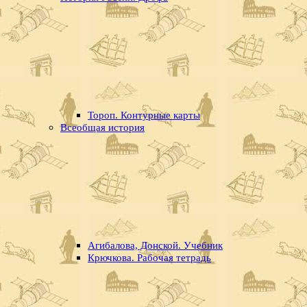
Тороп. Контурные карты
Всеобщая история
Агибалова, Донской. Учебник
Крючкова. Рабочая тетрадь