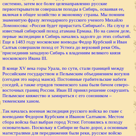
системно, затем все более целенаправленно русские
первооткрыватели совершали походы в Сибирь, осваивая ее,
включая в общее хозяйство и экономику страны. Мы помним
знаменитую фразу легендарного русского ученого Михайло
Ломоносова: «Россия будет прирастать Сибирью!». На слуху и
известный сибирский поход атамана Ермака. Но на самом деле,
первые экспедиции в Сибирь начались задолго до этих событий.
Еще в 1483 году московские воеводы Федор Курбский и Иван
Салтык совершили поход от Устюга до верховий реки Обь,
присоединив западную Сибирь к владениям великого князя
московского Ивана III.
В конце XV века горы Урала, по сути, стали границей между
Российским государством и Пелымским объединением вогулов
(сегодня это народ манси). Постоянные грабительские набеги
соседей, а также отрядов тюменского хана были бичом северо-
восточных границ России. Иван III принял решение сокрушить
Пелымское княжество и замириться с его союзником –
тюменским ханом.
Так началась военная экспедиция русского войска во главе с
воеводами Федором Курбским и Иваном Салтыком. Местом
сбора войска был выбран город Устюг. Готовились к походу
основательно. Поскольку в Сибири не было дорог, а основным
магистралями для передвижения были реки, русское войско