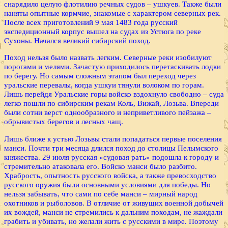
снарядило целую флотилию речных судов – ушкуев. Также были
наняты опытные кормчие, знакомые с характером северных рек.
После всех приготовлений 9 мая 1483 года русский
экспедиционный корпус вышел на судах из Устюга по реке
Сухоны. Начался великий сибирский поход.
Поход нельзя было назвать легким. Северные реки изобилуют
порогами и мелями. Зачастую приходилось перетаскивать лодки
по берегу. Но самым сложным этапом был переход через
уральские перевалы, когда ушкуи тянули волоком по горам.
Лишь перейдя Уральские горы войско вздохнуло свободно – суда
легко пошли по сибирским рекам Коль, Вижай, Лозьва. Впереди
были сотни верст однообразного и неприветливого пейзажа –
обрывистых берегов и лесных чащ.
Лишь ближе к устью Лозьвы стали попадаться первые поселения
манси. Почти три месяца длился поход до столицы Пелымского
княжества. 29 июля русская «судовая рать» подошла к городу и
стремительно атаковала его. Войско манси было разбито.
Храбрость, опытность русского войска, а также превосходство
русского оружия были основными условиями для победы. Но
нельзя забывать, что сами по себе манси – мирный народ
охотников и рыболовов. В отличие от живущих военной добычей
их вождей, манси не стремились к дальним походам, не жаждали
грабить и убивать, но желали жить с русскими в мире. Поэтому