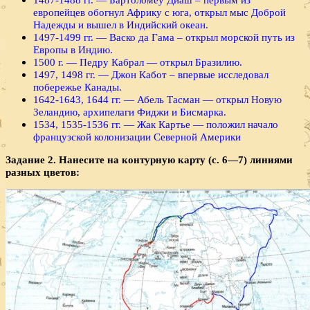
европейцев обогнул Африку с юга, открыл мыс Доброй
Надежды и вышел в Индийский океан.
1497-1499 гг. — Васко да Гама – открыл морской путь из
Европы в Индию.
1500 г. — Педру Кабрал — открыл Бразилию.
1497, 1498 гг. — Джон Кабот – впервые исследовал
побережье Канады.
1642-1643, 1644 гг. — Абель Тасман — открыл Новую
Зеландию, архипелаги Фиджи и Бисмарка.
1534, 1535-1536 гг. — Жак Картье — положил начало
французской колонизации Северной Америки
Задание 2. Нанесите на контурную карту (с. 6—7) линиями
разных цветов: