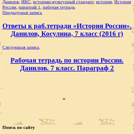
Данилов
,
ИКС
,
историко-культурный стандарт
,
история
,
История
России
,
параграф 1
,
рабочая тетрадь
Навигация
Предыдущая запись
по
Ответы к раб.тетради «История России».
записям
Данилов, Косулина, 7 класс (2016 г)
Следующая запись
Рабочая тетрадь по истории России.
Данилов. 7 класс. Параграф 2
Поиск по сайту