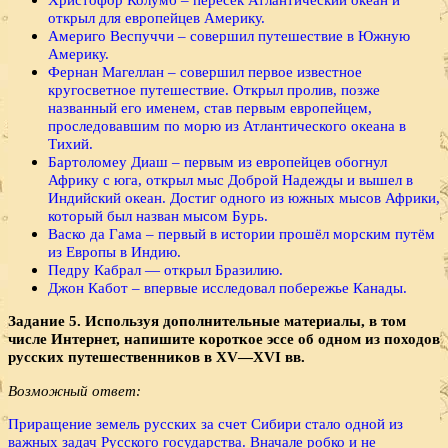
открыл для европейцев Америку.
Америго Веспуччи – совершил путешествие в Южную
Америку.
Фернан Магеллан – совершил первое известное
кругосветное путешествие. Открыл пролив, позже
названный его именем, став первым европейцем,
проследовавшим по морю из Атлантического океана в
Тихий.
Бартоломеу Диаш – первым из европейцев обогнул
Африку с юга, открыл мыс Доброй Надежды и вышел в
Индийский океан. Достиг одного из южных мысов Африки,
который был назван мысом Бурь.
Васко да Гама – первый в истории прошёл морским путём
из Европы в Индию.
Педру Кабрал — открыл Бразилию.
Джон Кабот – впервые исследовал побережье Канады.
Задание 5. Используя дополнительные материалы, в том
числе Интернет, напишите короткое эссе об одном из походов
русских путешественников в XV—XVI вв.
Возможный ответ:
Приращение земель русских за счет Сибири стало одной из
важных задач Русского государства. Вначале робко и не