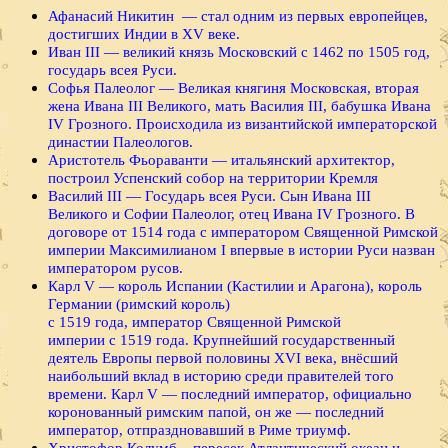
Афанасий Никитин — стал одним из первых европейцев,
достигших Индии в XV веке.
Иван III — великий князь Московский с 1462 по 1505 год,
государь всея Руси.
Софья Палеолог — Великая княгиня Московская, вторая
жена Ивана III Великого, мать Василия III, бабушка Ивана
IV Грозного. Происходила из византийской императорской
династии Палеологов.
Аристотель Фьораванти — итальянский архитектор,
построил Успенский собор на территории Кремля
Василий III — Государь всея Руси. Сын Ивана III
Великого и Софии Палеолог, отец Ивана IV Грозного. В
договоре от 1514 года с императором Священной Римской
империи Максимилианом I впервые в истории Руси назван
императором русов.
Карл V — король Испании (Кастилии и Арагона), король
Германии (римский король)
с 1519 года, император Священной Римской
империи с 1519 года. Крупнейший государственный
деятель Европы первой половины XVI века, внёсший
наибольший вклад в историю среди правителей того
времени. Карл V — последний император, официально
коронованный римским папой, он же — последний
император, отпраздновавший в Риме триумф.
Христофор Колумб – пересек Атлантический океан и