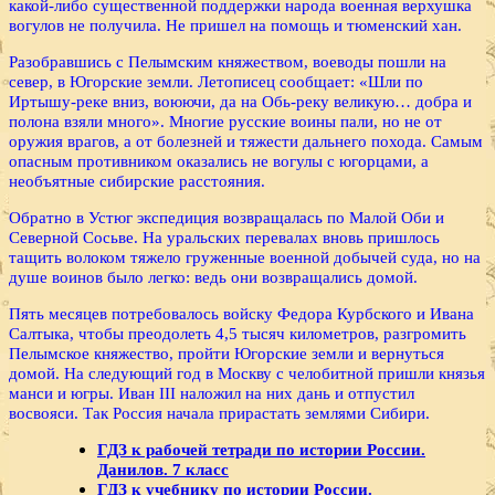
какой-либо существенной поддержки народа военная верхушка
вогулов не получила. Не пришел на помощь и тюменский хан.
Разобравшись с Пелымским княжеством, воеводы пошли на
север, в Югорские земли. Летописец сообщает: «Шли по
Иртышу-реке вниз, воюючи, да на Обь-реку великую… добра и
полона взяли много». Многие русские воины пали, но не от
оружия врагов, а от болезней и тяжести дальнего похода. Самым
опасным противником оказались не вогулы с югорцами, а
необъятные сибирские расстояния.
Обратно в Устюг экспедиция возвращалась по Малой Оби и
Северной Сосьве. На уральских перевалах вновь пришлось
тащить волоком тяжело груженные военной добычей суда, но на
душе воинов было легко: ведь они возвращались домой.
Пять месяцев потребовалось войску Федора Курбского и Ивана
Салтыка, чтобы преодолеть 4,5 тысяч километров, разгромить
Пелымское княжество, пройти Югорские земли и вернуться
домой. На следующий год в Москву с челобитной пришли князья
манси и югры. Иван III наложил на них дань и отпустил
восвояси. Так Россия начала прирастать землями Сибири.
ГДЗ к рабочей тетради по истории России.
Данилов. 7 класс
ГДЗ к учебнику по истории России.