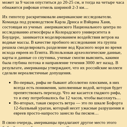
может за 9 часов опуститься до 20-25 см, и тогда на четыре часа
обнажится рифовая отмель шириной 2-3 км…
Их гипотезу раскритиковали американские исследователи.
Команда под руководством Карла Дрюса и Вэйцина Ханя,
состоящая из ученых американского Национального центра по
исследованию атмосферы и Колорадского университета в
Боулдере, занимается моделированием воздействия ветров на
водные массы. В качестве пробного исследования эта группа
решила смоделировать разделение вод Красного моря во время
исхода евреев из Египта. Использовав археологические данные,
карты и данные со спутника, ученые смогли выяснить, какими
была глубина потока и направление течения 3000 лет назад. В
результате, американцы утверждают, что их российские коллеги
сделали нереалистичные допущения.
Во-первых, рифы не бывают абсолютно плоскими, в них
всегда есть понижения, заполненные водой, которая будет
препятствовать переходу. Что же касается гладкого рифа,
то и ему потребовалось бы 12 часов, чтобы высохнуть…
Во-вторых, такая скорость ветра — это по шкале Бофорта
12-балльный ураган, который несет ужасные разрушения и
евреев просто-напросто занесло бы песком…
В свою очередь, американцы предлагают другое место этого