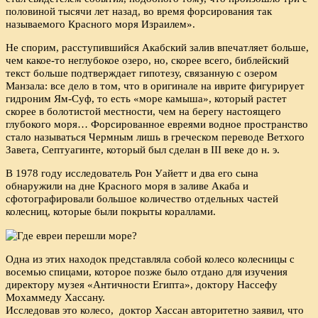
половиной тысячи лет назад, во время форсирования так
называемого Красного моря Израилем».
Не спорим, расступившийся Акабский залив впечатляет больше,
чем какое-то неглубокое озеро, но, скорее всего, библейский
текст больше подтверждает гипотезу, связанную с озером
Манзала: все дело в том, что в оригинале на иврите фигурирует
гидроним Ям-Суф, то есть «море камыша», который растет
скорее в болотистой местности, чем на берегу настоящего
глубокого моря… Форсированное евреями водное пространство
стало называться Чермным лишь в греческом переводе Ветхого
Завета, Септуагинте, который был сделан в III веке до н. э.
В 1978 году исследователь Рон Уайетт и два его сына
обнаружили на дне Красного моря в заливе Акаба и
сфотографировали большое количество отдельных частей
колесниц, которые были покрыты кораллами.
Одна из этих находок представляла собой колесо колесницы с
восемью спицами, которое позже было отдано для изучения
директору музея «Античности Египта», доктору Нассефу
Мохаммеду Хассану.
Исследовав это колесо, доктор Хассан авторитетно заявил, что