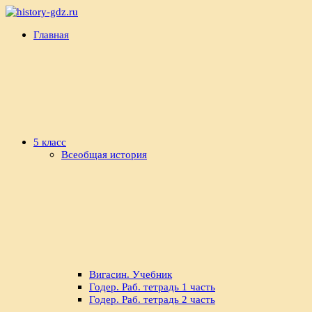
Перейти
к
history-
Готовые
Главная
содержимому
gdz.ru
домашние
задания
по
истории
5 класс
Всеобщая история
Вигасин. Учебник
Годер. Раб. тетрадь 1 часть
Годер. Раб. тетрадь 2 часть