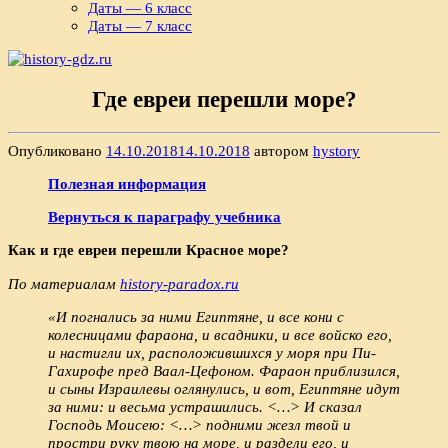
Даты — 6 класс
Даты — 7 класс
Где евреи перешли море?
Опубликовано
14.10.2018
14.10.2018
автором
hystory
Полезная информация
Вернуться к параграфу учебника
Как и где евреи перешли Красное море?
По материалам
history-paradox.ru
«И погнались за ними Египтяне, и все кони с
колесницами фараона, и всадники, и все войско его,
и настигли их, расположившихся у моря при Пи-
Гахирофе пред Ваал-Цефоном. Фараон приблизился,
и сыны Израилевы оглянулись, и вот, Египтяне идут
за ними: и весьма устрашились. <…> И сказал
Господь Моисею: <…> подними жезл твой и
простри руку твою на море, и раздели его, и