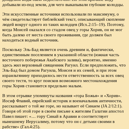
добывали из-под земли, для чего выкапывали глубокие колодцы.
Эти искусственные источники использовали по максимуму, о
чём свидетельствует библейский текст, описывающий скопление
людей вокруг одного из таких колодцев (Исх.2:15–19). Поэтому,
когда Моисей оказался со стадом овец у горы Хорив, он не мог
быть далеко от места своего проживания, где должен был
находиться водный источник.
Поскольку Эль-Бад является очень древним и, фактически,
единственным поселением в указанной области (южная часть
восточного побережья Акабского залива), вероятно, именно
здесь жил верховный священник Рагуил. Если предположить, что
Эль-Бад был домом Рагуила, Моисея и их семей, и при этом
израильтянину приходилось нести ответственность за всех овец
своего тестя, то круг поисков возможного местонахождения
горы Хорив становится предельно малым.
В этом отрывке упомянуты названия «гора Божья» и «Хорив».
Иосиф Флавий, еврейский историк и военачальник античности,
рассказывает о той же горе, но называет её Синаем (JA 2/12:1).
Говоря об этой горе в своём письме к жителям Галатии апостол
Павел пишет: «… гору Синай в Аравии и соответствует
нынешнему Иерусалиму, потому что он с детьми своими в
рабстве» (Гал.4:25).