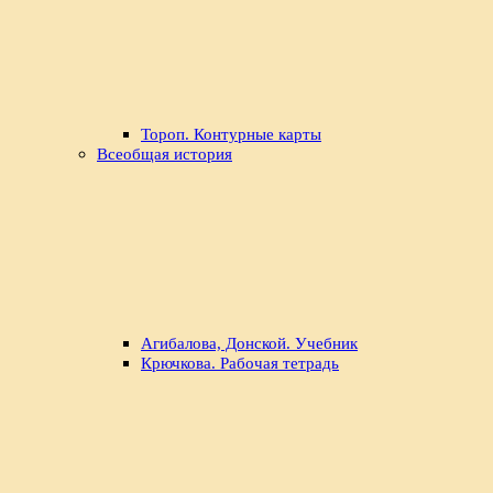
Тороп. Контурные карты
Всеобщая история
Агибалова, Донской. Учебник
Крючкова. Рабочая тетрадь