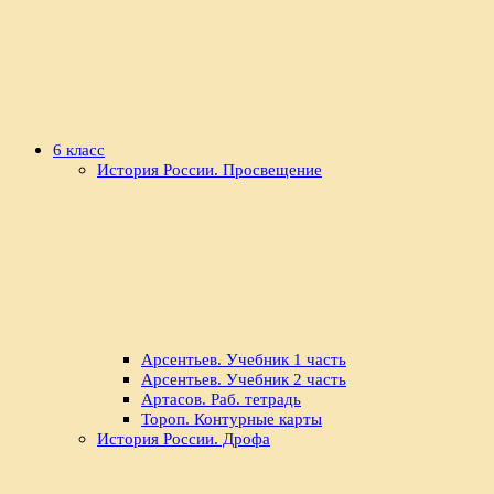
6 класс
История России. Просвещение
Арсентьев. Учебник 1 часть
Арсентьев. Учебник 2 часть
Артасов. Раб. тетрадь
Тороп. Контурные карты
История России. Дрофа