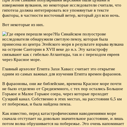
извержения вулканов, но некоторые исследователи считали, что
гипотеза должна интегрировать все упомянутые в тексте
факторы, в частности восточный ветер, который дул всю ночь.
Вот некоторые из них.
На Синайском полуострове
исследователи обнаружили светлую пемзу, которая была
принесена из центра Эгейского моря в результате взрыва вулкана
на острове Санторин в XVII веке до н.э. Эту катастрофу
связывают как с гибелью Атлантиды, так и с переходом евреев
через Красное море.
Главный археолог Египта Захи Хавасс считает это открытие
одним из самых важных для изучения Египта времен фараонов.
В фараоновы, они же библейские, времена Красное море почти
не было отделено от Средиземного, с тех пор остались Большое
Горькое и Малое Горькое озера, через которые проходит
Суэцкий канал. Собственно в этих местах, на расстоянии 6,5 км
от побережья, и была найдена пемза.
Как известно, перед катастрофическими наводнениями море
сначала отступает на довольно значительное расстояние, и лишь
потом волна обрушивается на побережье. Это очень напоминает