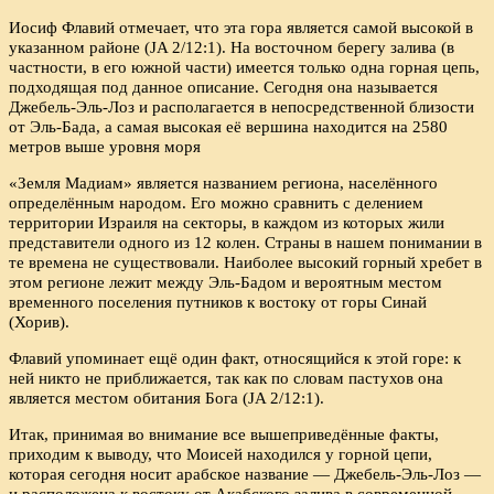
Иосиф Флавий отмечает, что эта гора является самой высокой в
указанном районе (JA 2/12:1). На восточном берегу залива (в
частности, в его южной части) имеется только одна горная цепь,
подходящая под данное описание. Сегодня она называется
Джебель-Эль-Лоз и располагается в непосредственной близости
от Эль-Бада, а самая высокая её вершина находится на 2580
метров выше уровня моря
«Земля Мадиам» является названием региона, населённого
определённым народом. Его можно сравнить с делением
территории Израиля на секторы, в каждом из которых жили
представители одного из 12 колен. Страны в нашем понимании в
те времена не существовали. Наиболее высокий горный хребет в
этом регионе лежит между Эль-Бадом и вероятным местом
временного поселения путников к востоку от горы Синай
(Хорив).
Флавий упоминает ещё один факт, относящийся к этой горе: к
ней никто не приближается, так как по словам пастухов она
является местом обитания Бога (JA 2/12:1).
Итак, принимая во внимание все вышеприведённые факты,
приходим к выводу, что Моисей находился у горной цепи,
которая сегодня носит арабское название — Джебель-Эль-Лоз —
и расположена к востоку от Акабского залива в современной