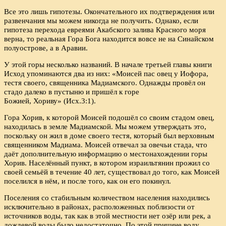
Все это лишь гипотезы. Окончательного их подтверждения или
развенчания мы можем никогда не получить. Однако, если
гипотеза перехода евреями Акабского залива Красного моря
верна, то реальная Гора Бога находится вовсе не на Синайском
полуострове, а в Аравии.
У этой горы несколько названий. В начале третьей главы книги
Исход упоминаются два из них: «Моисей пас овец у Иофора,
тестя своего, священника Мадиамского. Однажды провёл он
стадо далеко в пустыню и пришёл к горе
Божией, Хориву» (Исх.3:1).
Гора Хорив, к которой Моисей подошёл со своим стадом овец,
находилась в земле Мадиамской. Мы можем утверждать это,
поскольку он жил в доме своего тестя, который был верховным
священником Мадиама. Моисей отвечал за овечьи стада, что
даёт дополнительную информацию о местонахождении горы
Хорив. Населённый пункт, в котором израильтянин прожил со
своей семьёй в течение 40 лет, существовал до того, как Моисей
поселился в нём, и после того, как он его покинул.
Поселения со стабильным количеством населения находились
исключительно в районах, расположенных поблизости от
источников воды, так как в этой местности нет озёр или рек, а
дождевой воды было недостаточно. По этой причине воду