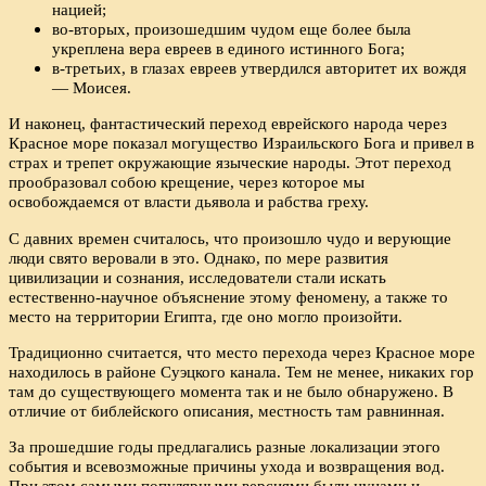
нацией;
во-вторых, произошедшим чудом еще более была
укреплена вера евреев в единого истинного Бога;
в-третьих, в глазах евреев утвердился авторитет их вождя
— Моисея.
И наконец, фантастический переход еврейского народа через
Красное море показал могущество Израильского Бога и привел в
страх и трепет окружающие языческие народы. Этот переход
прообразовал собою крещение, через которое мы
освобождаемся от власти дьявола и рабства греху.
С давних времен считалось, что произошло чудо и верующие
люди свято веровали в это. Однако, по мере развития
цивилизации и сознания, исследователи стали искать
естественно-научное объяснение этому феномену, а также то
место на территории Египта, где оно могло произойти.
Традиционно считается, что место перехода через Красное море
находилось в районе Суэцкого канала. Тем не менее, никаких гор
там до существующего момента так и не было обнаружено. В
отличие от библейского описания, местность там равнинная.
За прошедшие годы предлагались разные локализации этого
события и всевозможные причины ухода и возвращения вод.
При этом самыми популярными версиями были цунами и