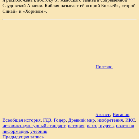
Саудовской Аравии. Библия называет её «горой Божьей», «горой
Синай» и «Хоривом».
Полезно
5 класс
,
Вигасин
,
Всеобщая история
,
ГДЗ
,
Годер
,
Древний мир
,
изобретения
,
ИКС
,
историко-культурный стандарт
,
история
,
исход иудеев
,
полезная
информация
,
учебник
Навигация
Предыдущая запись