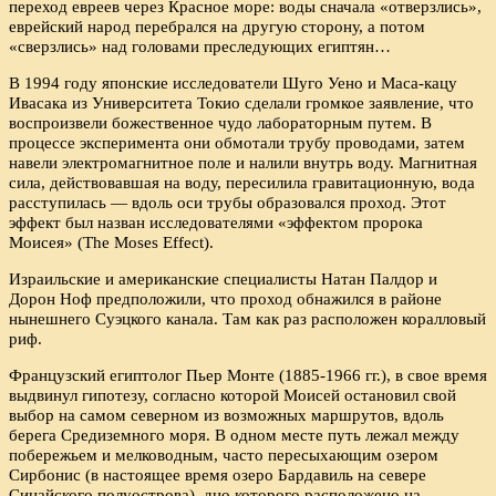
переход евреев через Красное море: воды сначала «отверзлись»,
еврейский народ перебрался на другую сторону, а потом
«сверзлись» над головами преследующих египтян…
В 1994 году японские исследователи Шуго Уено и Маса-кацу
Ивасака из Университета Токио сделали громкое заявление, что
воспроизвели божественное чудо лабораторным путем. В
процессе эксперимента они обмотали трубу проводами, затем
навели электромагнитное поле и налили внутрь воду. Магнитная
сила, действовавшая на воду, пересилила гравитационную, вода
расступилась — вдоль оси трубы образовался проход. Этот
эффект был назван исследователями «эффектом пророка
Моисея» (The Moses Effect).
Израильские и американские специалисты Натан Палдор и
Дорон Ноф предположили, что проход обнажился в районе
нынешнего Суэцкого канала. Там как раз расположен коралловый
риф.
Французский египтолог Пьер Монте (1885-1966 гг.), в свое время
выдвинул гипотезу, согласно которой Моисей остановил свой
выбор на самом северном из возможных маршрутов, вдоль
берега Средиземного моря. В одном месте путь лежал между
побережьем и мелководным, часто пересыхающим озером
Сирбонис (в настоящее время озеро Бардавиль на севере
Синайского полуострова), дно которого расположено на