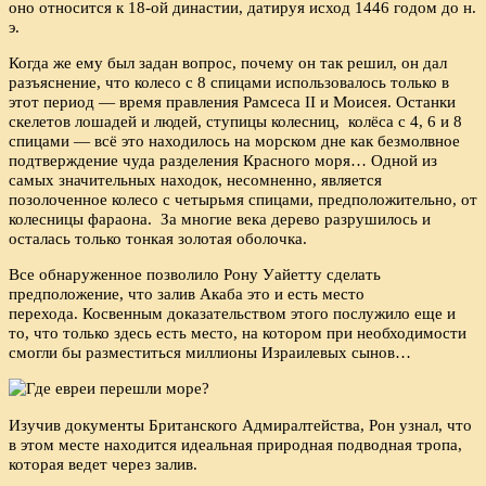
оно относится к 18-ой династии, датируя исход 1446 годом до н.
э.
Когда же ему был задан вопрос, почему он так решил, он дал
разъяснение, что колесо с 8 спицами использовалось только в
этот период — время правления Рамсеса II и Моисея. Останки
скелетов лошадей и людей, ступицы колесниц, колёса с 4, 6 и 8
спицами — всё это находилось на морском дне как безмолвное
подтверждение чуда разделения Красного моря… Одной из
самых значительных находок, несомненно, является
позолоченное колесо с четырьмя спицами, предположительно, от
колесницы фараона. За многие века дерево разрушилось и
осталась только тонкая золотая оболочка.
Все обнаруженное позволило Рону Уайетту сделать
предположение, что залив Акаба это и есть место
перехода. Косвенным доказательством этого послужило еще и
то, что только здесь есть место, на котором при необходимости
смогли бы разместиться миллионы Израилевых сынов…
Изучив документы Британского Адмиралтейства, Рон узнал, что
в этом месте находится идеальная природная подводная тропа,
которая ведет через залив.