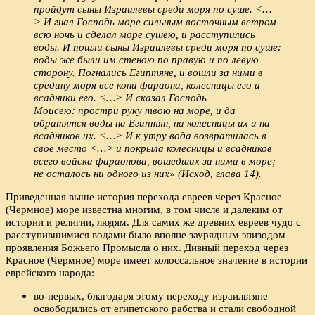
пройдут сыны Израилевы среди моря по суше. <…
> И гнал Господь море сильным восточным ветром
всю ночь и сделал море сушею, и расступились
воды. И пошли сыны Израилевы среди моря по суше:
воды же были им стеною по правую и по левую
сторону. Погнались Египтяне, и вошли за ними в
средину моря все кони фараона, колесницы его и
всадники его. <…> И сказал Господь
Моисею: простри руку твою на море, и да
обратятся воды на Египтян, на колесницы их и на
всадников их. <…> И к утру вода возвратилась в
свое место <…> и покрыла колесницы и всадников
всего войска фараонова, вошедших за ними в море;
не осталось ни одного из них» (Исход, глава 14).
Приведенная выше история перехода евреев через Красное
(Чермное) море известна многим, в том числе и далеким от
истории и религии, людям. Для самих же древних евреев чудо с
расступившимися водами было вполне заурядным эпизодом
проявления Божьего Промысла о них. Дивный переход через
Красное (Чермное) море имеет колоссальное значение в истории
еврейского народа:
во-первых, благодаря этому переходу израильтяне
освободились от египетского рабства и стали свободной