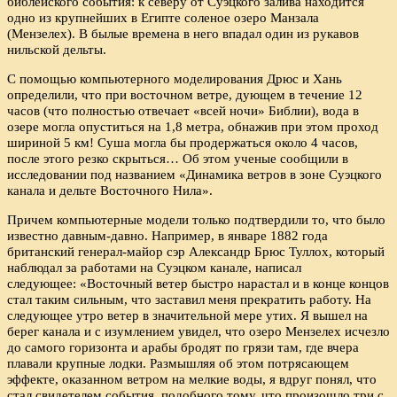
библейского события: к северу от Суэцкого залива находится
одно из крупнейших в Египте соленое озеро Манзала
(Мензелех). В былые времена в него впадал один из рукавов
нильской дельты.
С помощью компьютерного моделирования Дрюс и Хань
определили, что при восточном ветре, дующем в течение 12
часов (что полностью отвечает «всей ночи» Библии), вода в
озере могла опуститься на 1,8 метра, обнажив при этом проход
шириной 5 км! Суша могла бы продержаться около 4 часов,
после этого резко скрыться… Об этом ученые сообщили в
исследовании под названием «Динамика ветров в зоне Суэцкого
канала и дельте Восточного Нила».
Причем компьютерные модели только подтвердили то, что было
известно давным-давно. Например, в январе 1882 года
британский генерал-майор сэр Александр Брюс Туллох, который
наблюдал за работами на Суэцком канале, написал
следующее: «Восточный ветер быстро нарастал и в конце концов
стал таким сильным, что заставил меня прекратить работу. На
следующее утро ветер в значительной мере утих. Я вышел на
берег канала и с изумлением увидел, что озеро Мензелех исчезло
до самого горизонта и арабы бродят по грязи там, где вчера
плавали крупные лодки. Размышляя об этом потрясающем
эффекте, оказанном ветром на мелкие воды, я вдруг понял, что
стал свидетелем события, подобного тому, что произошло три с