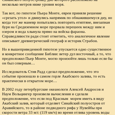
несколько метров ниже уровня моря.
Так вот, по гипотезе Пьера Монте, евреи приняли решение
«срезать угол» и двинулись напрямик по обнажившемуся дну, но
когда тот же маневр попытались повторить египтяне, внезапная
буря на Средиземном море прорвала перешеек между ним и
озером и вода хлынула прямо на войска фараона.
Справедливости ради стоит отметить, что аналогичное явление
описывает древнегреческий географ и историк Страбон.
Но в вышеприведенной гипотезе упускается одно существенное
и конкретное сообщение Библии: ветер дул восточный, а то, что
предположил Пьер Монте, могло произойти лишь только если бы
он был северным…
Исследователь Стив Радд сделал предположение, что это
событие произошло в самом горле Акабского залива, то есть
практически в открытом море…
В 2002 году петербургские океанологи Алексей Андросов и
Наум Вольцингер произвели вычисления и сделали
предположение, что если под Красным морем иметь в виду
Акабский залив, который отделяет Синайский полуостров от
Аравийского, то в районе подводного рифа у Нувейбы при
скорости ветра 33 м/с (119 км/ч) во время отлива уровень воды