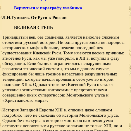
Вернуться к параграфу учебника
Л.Н.Гумилев. От Руси к России
ВЕЛИКАЯ СТЕПЬ
Тринадцатый век, без сомнения, является наиболее сложным
столетием русской истории. Ни одна другая эпоха не породила
исторических мифов больше, нежели последний век
существования Киевской Руси. Тому имеются веские причины:
этногенез Руси, как мы уже говорили, в XII в. вступил в фазу
обскурации. Если бы дело ограничилось ненарушенным
развитием этнической системы, то мы в данном случае
фиксировали бы лишь грозное нарастание разрушительных
тенденций, которые начали проявлять себя уже во второй
половине XII в. Однако этногенез Киевской Руси оказался
усложнен этническими контактами с представителями
совершенно иных суперэтносов: Монгольского улуса и
«Христианского мира».
История Западной Европы XIII в. описана даже слишком
подробно, чего не скажешь об истории Монгольского улуса.
Однако без экскурса в историю монголов нам неминуемо
останутся непонятными русские коллизии не только XIII, но и
последующих веков. Потому, оставив на время Европу,