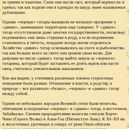
за тряпки и чашечки. Сами они пасли скот, который кормил их и
одевал, так как ходили они в одеждах из шкур, ныне называемых
дубленками.
Однако «черные» татары вызывали не меньшее презрение у
«диких», занимавших территории еще севернее. У «диких»
татар отсутствовали даже зачатки государственности, поскольку
подчинялись они лишь старшим в роду, а если подчинение
становилось в тягость, младшие всегда могли отделиться.
Хозяйство «диких» татар основывалось на охоте и рыболовстве,
так как больше всего на свете они ценили свою волю. Для
девушки из числа «диких» татар выйти замуж за «черного»
татарина, который будет заставлять ее доить коров или пасти
овец, считалось унизительным наказанием.
Как мы видим, у степняков различных племен стереотипы
поведения были разные. Отношение к власти, к родству, к
природе – все различало «белых», «черных» и «диких» татар
между собой.
Одним из небольших народов Великой степи были монголы,
обитавшие в пограничье «черных» и «диких» татар, в восточном
Забайкалье. Своими прародителями монголы считали Борте-
Чино (Серого Волка) и Алан-Гоа (Пятнистую Лань). К XI–XII вв.
в лесостепных урочищах к северу от реки Онон обитали