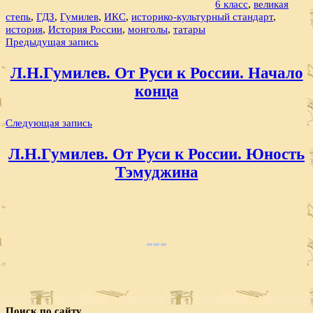
6 класс
,
великая
степь
,
ГДЗ
,
Гумилев
,
ИКС
,
историко-культурный стандарт
,
история
,
История России
,
монголы
,
татары
Навигация
Предыдущая запись
по
Л.Н.Гумилев. От Руси к России. Начало
записям
конца
Следующая запись
Л.Н.Гумилев. От Руси к России. Юность
Тэмуджина
Поиск по сайту