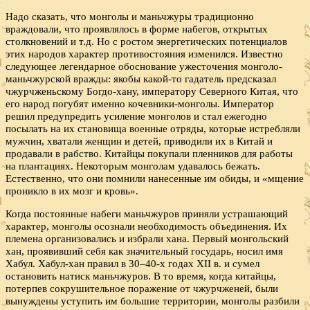
Надо сказать, что монголы и маньчжуры традиционно
враждовали, что проявлялось в форме набегов, открытых
столкновений и т.д. Но с ростом энергетических потенциалов
этих народов характер противостояния изменился. Известно
следующее легендарное обоснование ужесточения монголо-
маньчжурской вражды: якобы какой-то гадатель предсказал
чжурчженьскому Богдо-хану, императору Северного Китая, что
его народ погубят именно кочевники-монголы. Император
решил предупредить усиление монголов и стал ежегодно
посылать на их становища военные отряды, которые истребляли
мужчин, хватали женщин и детей, приводили их в Китай и
продавали в рабство. Китайцы покупали пленников для работы
на плантациях. Некоторым монголам удавалось бежать.
Естественно, что они помнили нанесенные им обиды, и «мщение
проникло в их мозг и кровь».
Когда постоянные набеги маньчжуров приняли устрашающий
характер, монголы осознали необходимость объединения. Их
племена организовались и избрали хана. Первый монгольский
хан, проявивший себя как значительный государь, носил имя
Хабул. Хабул-хан правил в 30–40-х годах XII в. и сумел
остановить натиск маньчжуров. В то время, когда китайцы,
потерпев сокрушительное поражение от чжурчженей, были
вынуждены уступить им большие территории, монголы разбили