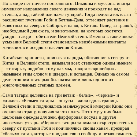
Но в мире нет ничего постоянного. Циклоны и муссоны иногда
изменяют направления своего движения и проходят не над
степью, а над тайгой или даже тундрой. Тогда недостаток влаги
расширяет пустыни Гоби и Бетпак-Дала, оттесняет растения и
животных на север, к Сибири, и на юг, к Китаю. Вслед за травой,
необходимой для скота, и животными, на которых охотятся,
уходят и люди – обитатели Великой степи. Именно в такие эпохи
усыхания Великой степи становились неизбежными контакты
кочевников и оседлого населения Китая.
Китайские хронисты, описывая народы, обитавшие к северу от
Китая, в Великой степи, называли всех степняков одним именем
– «татары», подобно тому как мы, говоря «европейцы»,
называем этим словом и шведов, и испанцев. Однако на самом
деле этноним «татары» был названием лишь одного из
многочисленных степных племен.
Сами татары делились на три ветви: «белые», «черные» и
«дикие». «Белые» татары – онгуты – жили вдоль границы
Великой степи и подчинялись маньчжурской империи Кинь; они
охраняли страну, получая за это плату. Поэтому у них были
шелковые одежды для жен, фарфоровая посуда и другая
иноземная утварь. «Черные» татары занимали открытую степь к
северу от пустыни Гоби и подчинялись своим ханам, презирая
«белых» татар, которые продали свою свободу и независимость