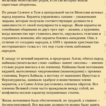
несколько монгольских родов, в состав которых вошли
окрестные аборигены.
По рекам Селенге и Толе в центральной части Монголии кочевал
народ кераиты. Кераиты управлялись ханами – уважаемыми
людьми, которые получали соответствующие должности в
зависимости от своей популярности в народе. Жили кераиты не
семейными общинами из двух-трех юрт – аилами, а куренями,
когда множество юрт ставилось вместе, окружалось телегами и
охранялось воинами, ибо кераиты боялись нападения. Они, в
отличие от соседних народов, в 1009 г. приняли христианство
несторианского толка и с тех пор стали очень набожным
народом.
К западу от кочевий кераитов, в предгорьях Алтая, обитал народ
найманы (монгольское слово «найма» значит «восемь» – именно
столько родов имелось в их племени). Найманы были потомками
киданей, вытесненных чжурчженями (маньчжурами) с прежних
становищ. Берега Байкала, к востоку от нынешних Иркутска и
Верхнеудинска, занимало храброе и воинственное племя
меркитов, а в Саяно-Алтае расселились племена ойратов. Все
племена Великой степи часто враждовали между собой, но
конфликты носили характер пограничных стычек.
Жизнь кочевников была обеспеченной, но трудной, а главное –
бесперспективной. Все высшие должности можно было занять