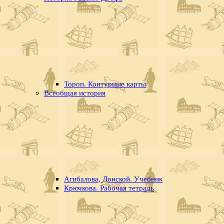
Тороп. Контурные карты
Всеобщая история
Агибалова, Донской. Учебник
Крючкова. Рабочая тетрадь