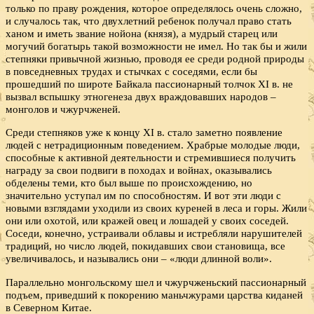
только по праву рождения, которое определялось очень сложно,
и случалось так, что двухлетний ребенок получал право стать
ханом и иметь звание нойона (князя), а мудрый старец или
могучий богатырь такой возможности не имел. Но так бы и жили
степняки привычной жизнью, проводя ее среди родной природы
в повседневных трудах и стычках с соседями, если бы
прошедший по широте Байкала пассионарный толчок XI в. не
вызвал вспышку этногенеза двух враждовавших народов –
монголов и чжурчженей.
Среди степняков уже к концу XI в. стало заметно появление
людей с нетрадиционным поведением. Храбрые молодые люди,
способные к активной деятельности и стремившиеся получить
награду за свои подвиги в походах и войнах, оказывались
обделены теми, кто был выше по происхождению, но
значительно уступал им по способностям. И вот эти люди с
новыми взглядами уходили из своих куреней в леса и горы. Жили
они или охотой, или кражей овец и лошадей у своих соседей.
Соседи, конечно, устраивали облавы и истребляли нарушителей
традиций, но число людей, покидавших свои становища, все
увеличивалось, и назывались они – «люди длинной воли».
Параллельно монгольскому шел и чжурчженьский пассионарный
подъем, приведший к покорению маньчжурами царства киданей
в Северном Китае.