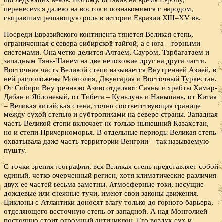
перенесемся далеко на восток и познакомимся с народом,
сыгравшим решающую роль в истории Евразии XIII–XV вв.
Посреди Евразийского континента тянется Великая степь,
ограниченная с севера сибирской тайгой, а с юга – горными
системами. Она четко делится Алтаем, Сауром, Тарбагатаем и
западным Тянь-Шанем на две непохожие друг на друга части.
Восточная часть Великой степи называется Внутренней Азией, в
ней расположены Монголия, Джунгария и Восточный Туркестан.
От Сибири Внутреннюю Азию отделяют Саяны и хребты Хамар-
Дабан и Яблоневый, от Тибета – Куньлунь и Наньшань, от Китая
– Великая китайская стена, точно соответствующая границе
между сухой степью и субтропиками на севере страны. Западная
часть Великой степи включает не только нынешний Казахстан,
но и степи Причерноморья. В отдельные периоды Великая степь
охватывала даже часть территории Венгрии – так называемую
пушту.
С точки зрения географии, вся Великая степь представляет собой
единый, четко очерченный регион, хотя климатические различия
двух ее частей весьма заметны. Атмосферные токи, несущие
дождевые или снежные тучи, имеют свои законы движения.
Циклоны с Атлантики доносят влагу только до горного барьера,
отделяющего восточную степь от западной. А над Монголией
постоянно стоит огромный антициклон. Его воздух сух и