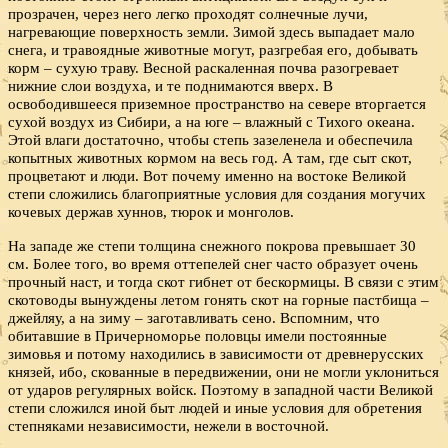
прозрачен, через него легко проходят солнечные лучи,
нагревающие поверхность земли. Зимой здесь выпадает мало
снега, и травоядные животные могут, разгребая его, добывать
корм – сухую траву. Весной раскаленная почва разогревает
нижние слои воздуха, и те поднимаются вверх. В
освободившееся приземное пространство на севере вторгается
сухой воздух из Сибири, а на юге – влажный с Тихого океана.
Этой влаги достаточно, чтобы степь зазеленела и обеспечила
копытных животных кормом на весь год. А там, где сыт скот,
процветают и люди. Вот почему именно на востоке Великой
степи сложились благоприятные условия для создания могучих
кочевых держав хуннов, тюрок и монголов.
На западе же степи толщина снежного покрова превышает 30
см. Более того, во время оттепелей снег часто образует очень
прочный наст, и тогда скот гибнет от бескормицы. В связи с этим
скотоводы вынуждены летом гонять скот на горные пастбища –
джейляу, а на зиму – заготавливать сено. Вспомним, что
обитавшие в Причерноморье половцы имели постоянные
зимовья и потому находились в зависимости от древнерусских
князей, ибо, скованные в передвижении, они не могли уклониться
от ударов регулярных войск. Поэтому в западной части Великой
степи сложился иной быт людей и иные условия для обретения
степняками независимости, нежели в восточной.