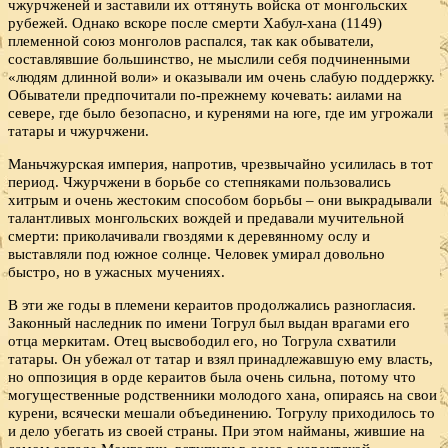
чжурчженей и заставили их оттянуть войска от монгольских
рубежей. Однако вскоре после смерти Хабул-хана (1149)
племенной союз монголов распался, так как обыватели,
составлявшие большинство, не мыслили себя подчиненными
«людям длинной воли» и оказывали им очень слабую поддержку.
Обыватели предпочитали по-прежнему кочевать: аилами на
севере, где было безопасно, и куренями на юге, где им угрожали
татары и чжурчжени.
Маньчжурская империя, напротив, чрезвычайно усилилась в тот
период. Чжурчжени в борьбе со степняками пользовались
хитрым и очень жестоким способом борьбы – они выкрадывали
талантливых монгольских вождей и предавали мучительной
смерти: приколачивали гвоздями к деревянному ослу и
выставляли под южное солнце. Человек умирал довольно
быстро, но в ужасных мучениях.
В эти же годы в племени кераитов продолжались разногласия.
Законный наследник по имени Тогрул был выдан врагами его
отца меркитам. Отец высвободил его, но Тогрула схватили
татары. Он убежал от татар и взял принадлежавшую ему власть,
но оппозиция в орде кераитов была очень сильна, потому что
могущественные родственники молодого хана, опираясь на свои
курени, всячески мешали объединению. Тогрулу приходилось то
и дело убегать из своей страны. При этом найманы, жившие на