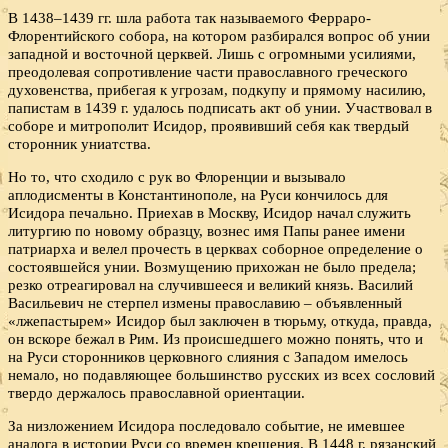
В 1438–1439 гг. шла работа так называемого Ферраро-
Флорентийского собора, на котором разбирался вопрос об унии
западной и восточной церквей. Лишь с огромными усилиями,
преодолевая сопротивление части православного греческого
духовенства, прибегая к угрозам, подкупу и прямому насилию,
папистам в 1439 г. удалось подписать акт об унии. Участвовал в
соборе и митрополит Исидор, проявивший себя как твердый
сторонник униатства.
Но то, что сходило с рук во Флоренции и вызывало
аплодисменты в Константинополе, на Руси кончилось для
Исидора печально. Приехав в Москву, Исидор начал служить
литургию по новому образцу, вознес имя Папы ранее имени
патриарха и велел прочесть в церквах соборное определение о
состоявшейся унии. Возмущению прихожан не было предела;
резко отреагировал на случившееся и великий князь. Василий
Васильевич не стерпел измены православию – объявленный
«лжепастырем» Исидор был заключен в тюрьму, откуда, правда,
он вскоре бежал в Рим. Из происшедшего можно понять, что и
на Руси сторонников церковного слияния с Западом имелось
немало, но подавляющее большинство русских из всех сословий
твердо держалось православной ориентации.
За низложением Исидора последовало событие, не имевшее
аналога в истории Руси со времен крещения. В 1448 г. рязанский