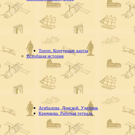
Тороп. Контурные карты
Всеобщая история
Агибалова, Донской. Учебник
Крючкова. Рабочая тетрадь