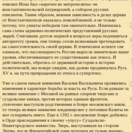
епископ Иона был «наречен во митрополиты» не
константинопольской патриархией, а собором русских
епископов. Таким образом, вековая зависимость в делах церкви
от Константинополя оказалась поколебленной, и не только
потому, что униаты победили там окончательно. Изменилась
сама схема церковно-политических представлений русских
людей. Считавшие дотоле нормой в вопросах веры подчиняться
авторитету греков, они теперь сочли возможным претендовать
на самостоятельность своей церкви. В этническом аспекте сие
означало, что пассионарность России выросла значительно выше
уровня, обеспечивающего ее существование как этноса. И
действительно, обратясь от церковной истории к истории
политической, мы вскоре увидим, как далеко продвинулась Русь
XV в. на пути превращения из этноса в суперэтнос.
Уже в самом начале княжения Василия Васильевича проявились
изменения в характере борьбы за власть на Руси. Если раньше за
великое княжение с Москвой на равных спорили тверские и
суздальские князья, против которых единым фронтом,
сплоченно выступали родственники и бояре московского князя,
то теперь великое княжение владимирское у потомков Калиты не
мог оспаривать никто. Еще в 1392 г. московские бояре добились
в Орде присоединения к своему «улусу» Суздальско-
Нижегородского княжества. Тверь, выступавшая на стороне
Литвы, после Флорентийской унии потеряла не только военно-