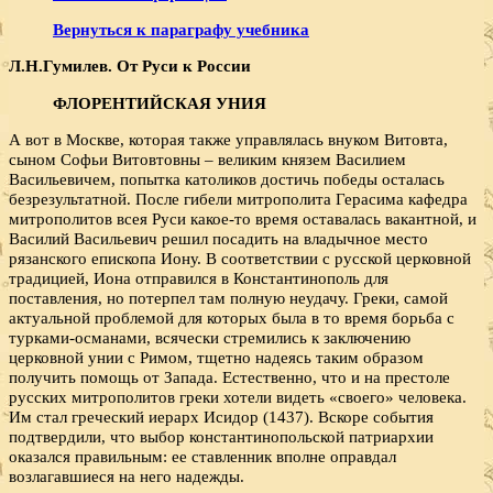
Вернуться к параграфу учебника
Л.Н.Гумилев. От Руси к России
ФЛОРЕНТИЙСКАЯ УНИЯ
А вот в Москве, которая также управлялась внуком Витовта,
сыном Софьи Витовтовны – великим князем Василием
Васильевичем, попытка католиков достичь победы осталась
безрезультатной. После гибели митрополита Герасима кафедра
митрополитов всея Руси какое-то время оставалась вакантной, и
Василий Васильевич решил посадить на владычное место
рязанского епископа Иону. В соответствии с русской церковной
традицией, Иона отправился в Константинополь для
поставления, но потерпел там полную неудачу. Греки, самой
актуальной проблемой для которых была в то время борьба с
турками-османами, всячески стремились к заключению
церковной унии с Римом, тщетно надеясь таким образом
получить помощь от Запада. Естественно, что и на престоле
русских митрополитов греки хотели видеть «своего» человека.
Им стал греческий иерарх Исидор (1437). Вскоре события
подтвердили, что выбор константинопольской патриархии
оказался правильным: ее ставленник вполне оправдал
возлагавшиеся на него надежды.