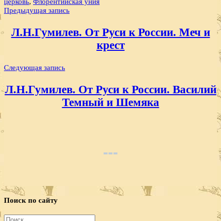
церковь
,
Флорентийская уния
Навигация
Предыдущая запись
по
Л.Н.Гумилев. От Руси к России. Меч и
записям
крест
Следующая запись
Л.Н.Гумилев. От Руси к России. Василий
Темный и Шемяка
Поиск по сайту
Найти: