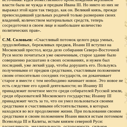
власти была не чужда и предкам Ивана III. Но никто из них не
выражал этой идеи так твердо, как он. Великий князь, прежде
превосходивший удельных родичей только размерами своих
владений, количеством материальных средств, теперь
сосредоточил в своем лице и наибольшее количество
политических прав».
С.М. Соловьев:
«Счастливый потомок целого ряда умных,
трудолюбивых, бережливых предков, Иоанн III вступил на
Московский престол, когда дело собирания Северо-Восточной
Руси могло почитаться уже оконченным, старое здание было
совершенно расшатано в своих основаниях, и нужен был
последний, уже легкий удар, чтобы дорушить его. Пользуясь
полученными от предков средствами, счастливым положением
своим относительно соседних государств, он доканчивает
старое и вместе с тем необходимо начинает новое. Это новое не
есть следствие его одной деятельности; но Иоанну III
принадлежит почетное место среди собирателей Русской земли,
среди образователей Московского государства; Иоанну III
принадлежит честь за то, что он умел пользоваться своими
средствами и счастливыми обстоятельствами, в которых
находился во все продолжение жизни. При пользовании своими
средствами и своим положением Иоанн явился истым потомком
Всеволода III и Калиты, истым князем северной Руси:
расчетливость, медлительность, осторожность, сильное