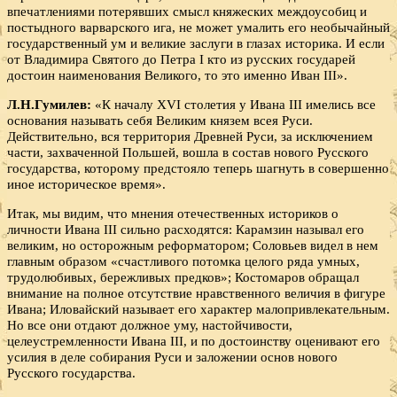
впечатлениями потерявших смысл княжеских междоусобиц и
постыдного варварского ига, не может умалить его необычайный
государственный ум и великие заслуги в глазах историка. И если
от Владимира Святого до Петра I кто из русских государей
достоин наименования Великого, то это именно Иван III».
Л.Н.Гумилев:
«К началу XVI столетия у Ивана III имелись все
основания называть себя Великим князем всея Руси.
Действительно, вся территория Древней Руси, за исключением
части, захваченной Польшей, вошла в состав нового Русского
государства, которому предстояло теперь шагнуть в совершенно
иное историческое время».
Итак, мы видим, что мнения отечественных историков о
личности Ивана III сильно расходятся: Карамзин называл его
великим, но осторожным реформатором; Соловьев видел в нем
главным образом «счастливого потомка целого ряда умных,
трудолюбивых, бережливых предков»; Костомаров обращал
внимание на полное отсутствие нравственного величия в фигуре
Ивана; Иловайский называет его характер малопривлекательным.
Но все они отдают должное уму, настойчивости,
целеустремленности Ивана III, и по достоинству оценивают его
усилия в деле собирания Руси и заложении основ нового
Русского государства.