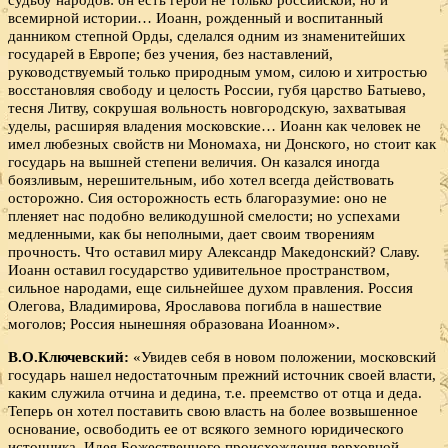
всемирной истории… Иоанн, рожденный и воспитанный
данником степной Орды, сделался одним из знаменитейших
государей в Европе; без учения, без наставлений,
руководствуемый только природным умом, силою и хитростью
восстановляя свободу и целость России, губя царство Батыево,
тесня Литву, сокрушая вольность новгородскую, захватывая
уделы, расширяя владения московские… Иоанн как человек не
имел любезных свойств ни Мономаха, ни Донского, но стоит как
государь на вышней степени величия. Он казался иногда
боязливым, нерешительным, ибо хотел всегда действовать
осторожно. Сия осторожность есть благоразумие: оно не
пленяет нас подобно великодушной смелости; но успехами
медленными, как бы неполными, дает своим творениям
прочность. Что оставил миру Александр Македонский? Славу.
Иоанн оставил государство удивительное пространством,
сильное народами, еще сильнейшее духом правления. Россия
Олегова, Владимирова, Ярославова погибла в нашествие
моголов; Россия нынешняя образована Иоанном».
В.О.Ключевский:
«Увидев себя в новом положении, московский
государь нашел недостаточным прежний источник своей власти,
каким служила отчина и дедина, т.е. преемство от отца и деда.
Теперь он хотел поставить свою власть на более возвышенное
основание, освободить ее от всякого земного юридического
источника. Идея Божественного происхождения верховной