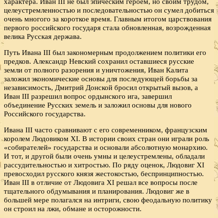
характера. Иван III не был эпическим героем, но своим трудом,
целеустремленностью и последовательностью он сумел добиться
очень многого за короткое время. Главным итогом царствования
первого российского государя стала обновленная, возрожденная
велика Русская держава.
Путь Ивана III был закономерным продолжением политики его
предков. Александр Невский сохранил оставшиеся русские
земли от полного разорения и уничтожения, Иван Калита
заложил экономические основы для последующей борьбы за
независимость, Дмитрий Донской бросил открытый вызов, а
Иван III разрешил вопрос ордынского ига, завершил
объединение Русских земель и заложил основы для нового
Российского государства.
Ивана III часто сравнивают с его современником, французским
королем Людовиком XI. В истории своих стран они играли роль
«собирателей» государства и основали абсолютную монархию.
И тот, и другой были очень умны и целеустремлены, обладали
рассудительностью и хитростью. По ряду оценок, Людовиг XI
превосходил русского князя жестокостью, беспринципностью.
Иван III в отличие от Людовига XI решал все вопросы после
тщательного обдумывания и планирования. Людовиг же в
большей мере полагался на интриги, свою феодальную политику
он строил на лжи, обмане и осторожности.