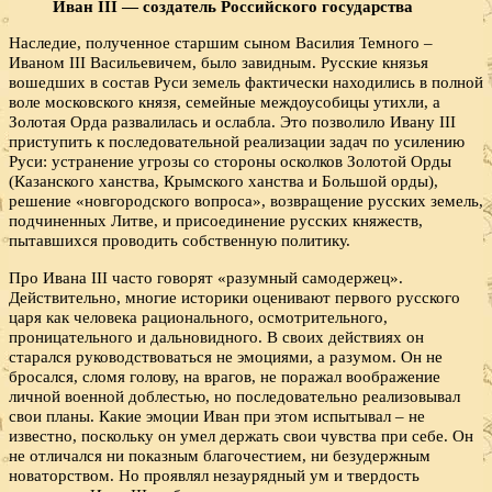
Иван III — создатель Российского государства
Наследие, полученное старшим сыном Василия Темного –
Иваном III Васильевичем, было завидным. Русские князья
вошедших в состав Руси земель фактически находились в полной
воле московского князя, семейные междоусобицы утихли, а
Золотая Орда развалилась и ослабла. Это позволило Ивану III
приступить к последовательной реализации задач по усилению
Руси: устранение угрозы со стороны осколков Золотой Орды
(Казанского ханства, Крымского ханства и Большой орды),
решение «новгородского вопроса», возвращение русских земель,
подчиненных Литве, и присоединение русских княжеств,
пытавшихся проводить собственную политику.
Про Ивана III часто говорят «разумный самодержец».
Действительно, многие историки оценивают первого русского
царя как человека рационального, осмотрительного,
проницательного и дальновидного. В своих действиях он
старался руководствоваться не эмоциями, а разумом. Он не
бросался, сломя голову, на врагов, не поражал воображение
личной военной доблестью, но последовательно реализовывал
свои планы. Какие эмоции Иван при этом испытывал – не
известно, поскольку он умел держать свои чувства при себе. Он
не отличался ни показным благочестием, ни безудержным
новаторством. Но проявлял незаурядный ум и твердость