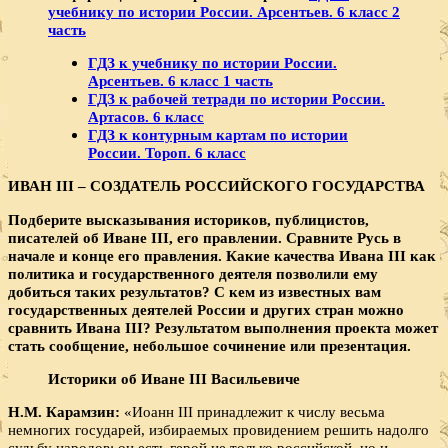
учебнику по истории России. Арсентьев. 6 класс 2
часть
ГДЗ к учебнику по истории России.
Арсентьев. 6 класс 1 часть
ГДЗ к рабочей тетради по истории России.
Артасов. 6 класс
ГДЗ к контурным картам по истории
России. Тороп. 6 класс
ИВАН
III – СОЗДАТЕЛЬ РОССИЙСКОГО ГОСУДАРСТВА
Подберите высказывания историков, публицистов,
писателей об Иване III, его правлении. Сравните Русь в
начале и конце его правления. Какие качества Ивана III как
политика и государственного деятеля позволили ему
добиться таких результатов? С кем из известных вам
государственных деятелей России и других стран можно
сравнить Ивана III? Результатом выполнения проекта может
стать сообщение, небольшое сочинение или презентация.
Историки об Иване III Васильевиче
Н.М. Карамзин:
«Иоанн III принадлежит к числу весьма
немногих государей, избираемых провидением решить надолго
судьбу народов: он есть герой не только российской, но и