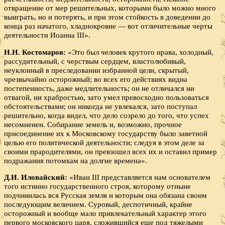
отвращение от мер решительных, которыми было можно много
выиграть, но и потерять, и при этом стойкость в доведении до
конца раз начатого, хладнокровие — вот отличительные черты
деятельности Иоанна III».
Н.Н. Костомаров:
«Это был человек крутого нрава, холодный,
рассудительный, с черствым сердцем, властолюбивый,
неуклонный в преследовании избранной цели, скрытый,
чрезвычайно осторожный; во всех его действиях видна
постепенность, даже медлительность; он не отличался ни
отвагой, ни храбростью, зато умел превосходно пользоваться
обстоятельствами; он никогда не увлекался, зато поступал
решительно, когда видел, что дело созрело до того, что успех
несомненен. Собирание земель и, возможно, прочное
присоединение их к Московскому государству было заветной
целью его политической деятельности; следуя в этом деле за
своими прародителями, он превзошел всех их и оставил пример
подражания потомкам на долгие времена».
Д.И. Иловайский:
«Иван III представляется нам основателем
того истинно государственного строя, которому отныне
подчинилась вся Русская земля и которым она обязана своим
последующим величием. Суровый, деспотичный, крайне
осторожный и вообще мало привлекательный характер этого
первого московского царя, сложившийся еще под тяжелыми