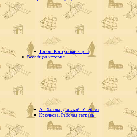
Тороп. Контурные карты
Всеобщая история
Агибалова, Донской. Учебник
Крючкова. Рабочая тетрадь