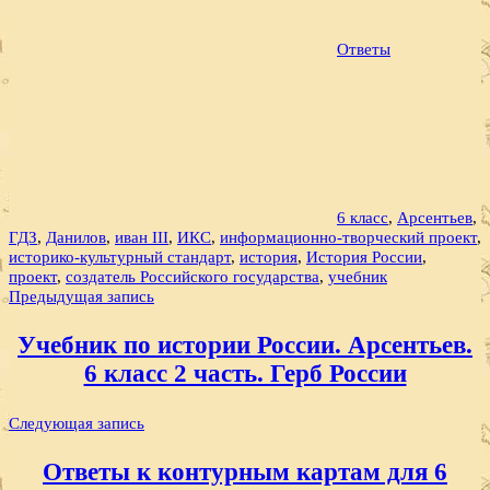
Ответы
6 класс
,
Арсентьев
,
ГДЗ
,
Данилов
,
иван III
,
ИКС
,
информационно-творческий проект
,
историко-культурный стандарт
,
история
,
История России
,
проект
,
создатель Российского государства
,
учебник
Навигация
Предыдущая запись
по
Учебник по истории России. Арсентьев.
записям
6 класс 2 часть. Герб России
Следующая запись
Ответы к контурным картам для 6