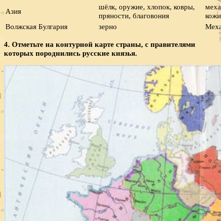
шёлк, оружие, хлопок, ковры,
меха
Азия
пряности, благовония
кожи
Волжская Булгария
зерно
Меха
4. Отметьте на контурной карте страны, с правителями
которых породнились русские князья.