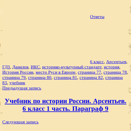
Ответы
6 класс
,
Арсентьев
,
ГДЗ
,
Данилов
,
ИКС
,
историко-культурный стандарт
,
история
,
История России
,
место Руси в Европе
,
страница 77
,
страница 78
,
страница 79
,
страница 80
,
страница 81
,
страница 82
,
страница
83
,
учебник
Навигация
Предыдущая запись
по
Учебник по истории России. Арсентьев.
записям
6 класс 1 часть. Параграф 9
Следующая запись