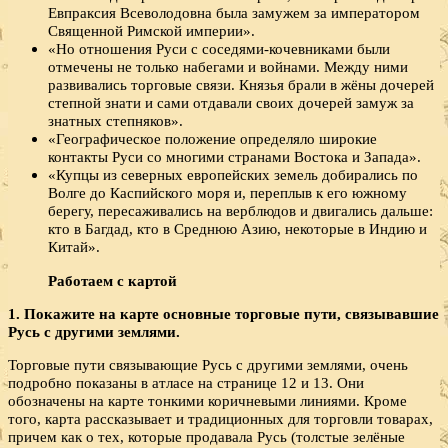
Евпраксия Всеволодовна была замужем за императором
Священной Римской империи».
«Но отношения Руси с соседями-кочевниками были
отмечены не только набегами и войнами. Между ними
развивались торговые связи. Князья брали в жёны дочерей
степной знати и сами отдавали своих дочерей замуж за
знатных степняков».
«Географическое положение определяло широкие
контакты Руси со многими странами Востока и Запада».
«Купцы из северных европейских земель добирались по
Волге до Каспийского моря и, переплыв к его южному
берегу, пересаживались на верблюдов и двигались дальше:
кто в Багдад, кто в Среднюю Азию, некоторые в Индию и
Китай».
Работаем с картой
1. Покажите на карте основные торговые пути, связывавшие
Русь с другими землями.
Торговые пути связывающие Русь с другими землями, очень
подробно показаны в атласе на странице 12 и 13. Они
обозначены на карте тонкими коричневыми линиями. Кроме
того, карта рассказывает и традиционных для торговли товарах,
причем как о тех, которые продавала Русь (толстые зелёные