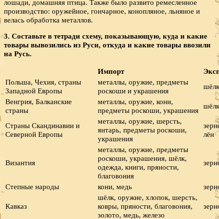
лошади, домашняя птица. Также было развито ремесленное
производство: оружейное, гончарное, конопляное, льняное и
велась обработка металлов.
3. Составьте в тетради схему, показывающую, куда и какие
товары вывозились из Руси, откуда и какие товары ввозили
на Русь.
Импорт
Экс
Польша, Чехия, страны
металлы, оружие, предметы
шёлк
Западной Европы
роскоши и украшения
Венгрия, Балканские
металлы, оружие, кони,
шёлк
страны
предметы роскоши, украшения
металлы, оружие, шерсть,
Страны Скандинавии и
зерн
янтарь, предметы роскоши,
Северной Европы
лён
украшения
металлы, оружие, предметы
роскоши, украшения, шёлк,
Византия
зерн
одежда, книги, пряности,
благовония
Степные народы
кони, медь
зерн
шёлк, оружие, хлопок, шерсть,
Кавказ
ковры, пряности, благовония,
зерн
золото, медь, железо