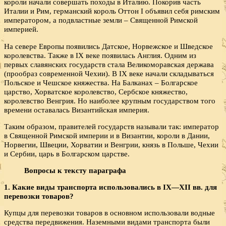
короли начали совершать походы в Италию. Покорив часть
Италии и Рим, германский король Оттон I объявил себя римским
императором, а подвластные земли – Священной Римской
империей.
На севере Европы появились Датское, Норвежское и Шведское
королевства. Также в IX веке появилась Англия. Одним из
первых славянских государств стала Великоморавская держава
(прообраз современной Чехии). В IX веке начали складываться
Польское и Чешское княжества. На Балканах – Болгарское
царство, Хорватское королевство, Сербское княжество,
королевство Венгрия. Но наиболее крупным государством того
времени оставалась Византийская империя.
Таким образом, правителей государств называли так: император
в Священной Римской империи и в Византии, короли в Дании,
Норвегии, Швеции, Хорватии и Венгрии, князь в Польше, Чехии
и Сербии, царь в Болгарском царстве.
Вопросы к тексту параграфа
1. Какие виды транспорта использовались в IX—XII вв. для
перевозки товаров?
Купцы для перевозки товаров в основном использовали водные
средства передвижения. Наземными видами транспорта были