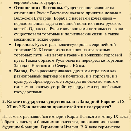
европейских государств.
Отношения с Востоком.
Существенное влияние на
отношения Руси с Востоком оказало принятие ислама в
Волжской Булгарии. Борьба с набегами кочевников –
первостепенная задача внешней политики всех русских
князей. Однако на Руси с кочевниками не только воевали –
существовали торговые и политические связи, а также
междинстические браки.
Торговля.
Русь играла ключевую роль в европейской
торговле IX-XI веков из-за влияния на два важных
торговых пути: «из варяг в греки» и волжский торговый
путь. Таким образом Русь была на перекрестке торговли
Запада с Востоком и Севера с Югом.
Вывод.
Русь рассматривалась другими странами как
равноправный партнер и в политике, и в торговле, и в
культуре. Древнерусское государство было во многом
схожим по своему устройству с другими европейскими
государствами.
2. Какие государства существовали в Западной Европе в IX
—XI вв.? Как называли правителей этих государств?
На землях распавшейся империи Карла Великого к концу IX века
образовались три больших королевства, положивших начало
будущим Франции, Германии и Италии. В X веке германские