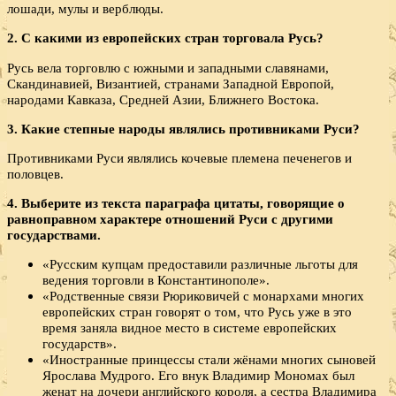
лошади, мулы и верблюды.
2. С какими из европейских стран торговала Русь?
Русь вела торговлю с южными и западными славянами,
Скандинавией, Византией, странами Западной Европой,
народами Кавказа, Средней Азии, Ближнего Востока.
3. Какие степные народы являлись противниками Руси?
Противниками Руси являлись кочевые племена печенегов и
половцев.
4. Выберите из текста параграфа цитаты, говорящие о
равноправном характере отношений Руси с другими
государствами.
«Русским купцам предоставили различные льготы для
ведения торговли в Константинополе».
«Родственные связи Рюриковичей с монархами многих
европейских стран говорят о том, что Русь уже в это
время заняла видное место в системе европейских
государств».
«Иностранные принцессы стали жёнами многих сыновей
Ярослава Мудрого. Его внук Владимир Мономах был
женат на дочери английского короля, а сестра Владимира