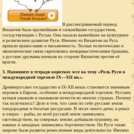
В рассматриваемый период
Византия была крупнейшим и сильнейшим государством,
соседствующим с Русью. Она оказала важнейшее на культурное
и религиозное развитие Руси. Именно из Византии на Русь
пришли православие и письменность. Тесные политические и
экономические связи скреплялись междинастическими браками,
а русские дружины воевали на стороне Византии против её
врагов.
3. Напишите в тетради короткое эссе на тему «Роль Руси в
международной торговле IX—XII вв.».
Древнерусское государство в IX-XII веках становится значимым
игроком в Европе, особенно в международной торговле. Русских
купцов уважали и оказывали почести во многих странах. Почему
так получилось? Дело в том, что сами по себе русские земли
плодородные и богатые ресурсами. В лесах много дичи, в реках
и озерах – рыбы, по всей русской земле занимались
скотоводством, на северных землях добывали пушнину, на
южных и западных занимались бортничеством. На Руси также
широко были развиты ремесленные виды деятельности. Именно