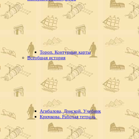
Тороп. Контурные карты
Всеобщая история
Агибалова, Донской. Учебник
Крючкова. Рабочая тетрадь