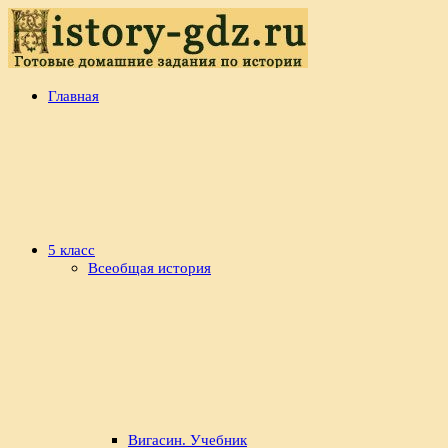
Перейти
к
содержимому
history-
Готовые
Главная
gdz.ru
домашние
задания
по
истории
5 класс
Всеобщая история
Вигасин. Учебник