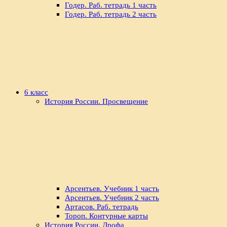
Годер. Раб. тетрадь 1 часть
Годер. Раб. тетрадь 2 часть
6 класс
История России. Просвещение
Арсентьев. Учебник 1 часть
Арсентьев. Учебник 2 часть
Артасов. Раб. тетрадь
Тороп. Контурные карты
История России. Дрофа