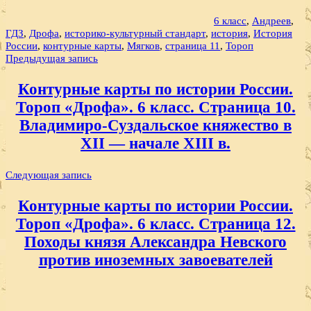
6 класс
,
Андреев
,
ГДЗ
,
Дрофа
,
историко-культурный стандарт
,
история
,
История
России
,
контурные карты
,
Мягков
,
страница 11
,
Тороп
Навигация
Предыдущая запись
по
Контурные карты по истории России.
записям
Тороп «Дрофа». 6 класс. Страница 10.
Владимиро-Суздальское княжество в
XII — начале XIII в.
Следующая запись
Контурные карты по истории России.
Тороп «Дрофа». 6 класс. Страница 12.
Походы князя Александра Невского
против иноземных завоевателей