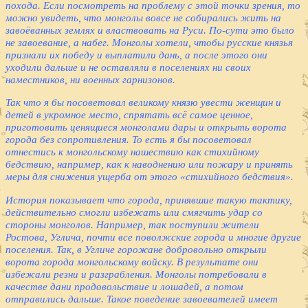
похода. Если посмотреть на проблему с этой точки зрения, то
можно увидеть, что монголы вовсе не собирались жить на
завоёванных землях и властвовать на Руси. По-сути это было
не завоевание, а набег. Монголы хотели, чтобы русские князья
признали их победу и выплатили дань, а после этого они
уходили дальше и не оставляли в поселениях ни своих
наместников, ни военных гарнизонов.
Так что я бы посоветовал великому князю увести женщин и
детей в укромное место, спрятать всё самое ценное,
приготовить ценящиеся монголами дары и открыть ворота
города без сопротивления. То есть я бы посоветовал
отнестись к монгольскому нашествию как стихийному
бедствию, например, как к наводнению или пожару и принять
меры для снижения ущерба от этого «стихийного бедствия».
История показывает что города, принявшие такую тактику,
действительно смогли избежать или смягчить удар со
стороны монголов. Например, так поступили жители
Ростова, Углича, почти все поволжские города и многие другие
поселения. Так, в Угличе горожане добровольно открыли
ворота города монгольскому войску. В результате они
избежали резни и разграбления. Монголы потребовали в
качестве дани продовольствие и лошадей, а потом
отправились дальше. Такое поведение завоевателей имеет