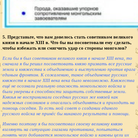
5. Представьте, что вам довелось стать советником великого
князя в начале XIII в. Что бы вы посоветовали ему сделать,
чтобы избежать или смягчить удар со стороны монголов?
Если бы я был советником великого князя в начале XIII века, то
сначала я бы решил посоветовать князю призвать все русские
земли и княжества к объединению и выступлению против врага
единым фронтом. К сожалению, такое объединение русских
княжеств в начале XIII века века было невозможно. Княжества
ещё не осознали реальную опасность монгольского войска и
были уверены в способности защитить собственные земли.
Князья не воспринимали соседних русских же князей как
надежных союзников и опасались объединяться и приходить на
помощь соседям. То есть мой совет о создании единого
русского войска не принёс бы никакого результата и помощи.
Именно поэтому я бы посоветовал своему великому князю
взглянуть на ситуацию глазами противника, попытаться
понять чего добивается монгольское войско и каковы цели их