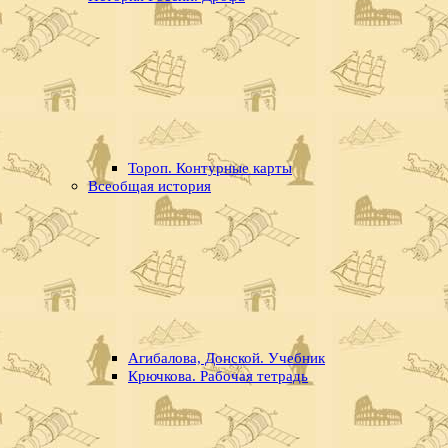
Тороп. Контурные карты
Всеобщая история
Агибалова, Донской. Учебник
Крючкова. Рабочая тетрадь