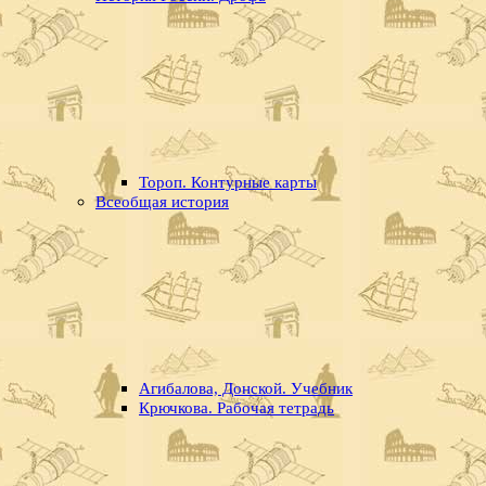
Тороп. Контурные карты
Всеобщая история
Агибалова, Донской. Учебник
Крючкова. Рабочая тетрадь