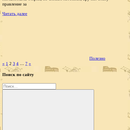
правление за
Читать далее
Полезно
Пагинация
Предыдущие
Следующие
«
1
2
3
4
…
7
»
записи
записи
записей
Поиск по сайту
Найти: